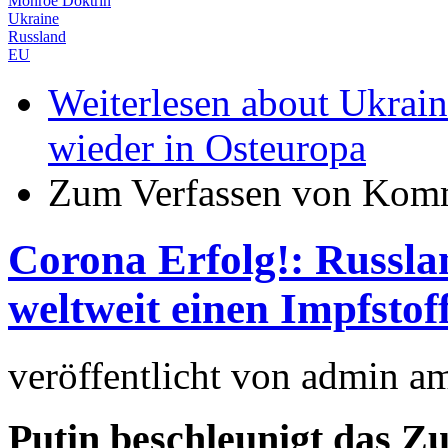
Monroe Doktrin
Ukraine
Russland
EU
Weiterlesen
about Ukrain
wieder in Osteuropa
Zum Verfassen von Komm
Corona Erfolg!: Russlan
weltweit einen Impfstof
veröffentlicht von
admin
a
Putin beschleunigt das Z