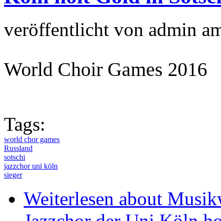
veröffentlicht von
admin
a
World Choir Games 2016
Tags:
world chor games
Russland
sotschi
jazzchor uni köln
sieger
Weiterlesen
about Musikw
Jazzchor der Uni Köln ho