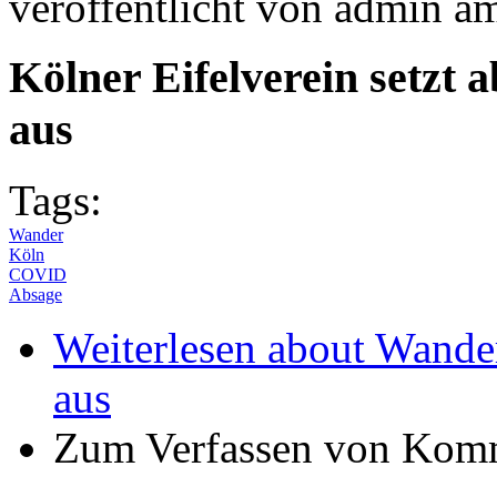
veröffentlicht von
admin
a
Kölner Eifelverein setz
aus
Tags:
Wander
Köln
COVID
Absage
Weiterlesen
about Wander
aus
Zum Verfassen von Komm