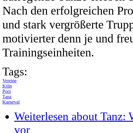
Nach den erfolgreichen Prob
und stark vergrößerte Trup
motivierter denn je und fr
Trainingseinheiten.
Tags:
Vereine
Köln
Porz
Tanz
Karneval
Weiterlesen
about Tanz: W
vor