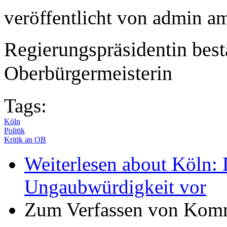
veröffentlicht von
admin
a
Regierungspräsidentin best
Oberbürgermeisterin
Tags:
Köln
Politik
Kritik an OB
Weiterlesen
about Köln: 
Ungaubwürdigkeit vor
Zum Verfassen von Komm