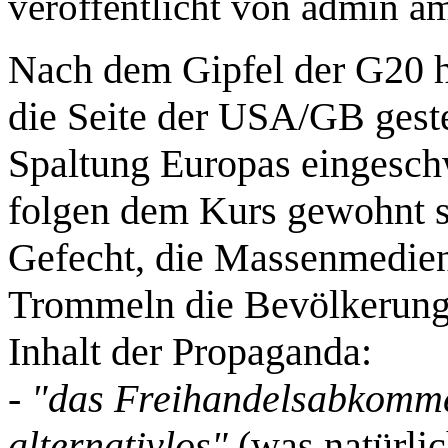
veröffentlicht von
admin
a
Nach dem Gipfel der G20 ha
die Seite der USA/GB gestel
Spaltung Europas eingesc
folgen dem Kurs gewohnt s
Gefecht, die Massenmedien
Trommeln die Bevölkerun
Inhalt der Propaganda:
-
"das Freihandelsabkomme
alternativlos"
(was natürli