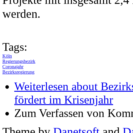
werden.
Tags:
Köln
Regierungsbezirk
Coronajahr
Bezirksregierung
Weiterlesen
about Bezirks
fördert im Krisenjahr
Zum Verfassen von Komm
Theme by
Danetsoft
and
D