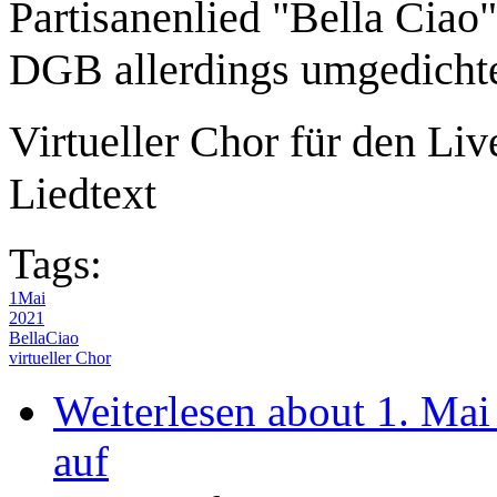
Partisanenlied "Bella Ciao
DGB allerdings umgedichte
Virtueller Chor für den Li
Liedtext
Tags:
1Mai
2021
BellaCiao
virtueller Chor
Weiterlesen
about 1. Mai
auf